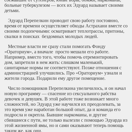
больные туберкулезом — всех их Эдуард называет своими
детьми.
Эдуард Перепелкин проводит свою работу постоянно,
время от времени осуществляет обходы Астрахани вместе со
своими подопечными: осматривает теплотрассы, притоны,
свалки в поисках бездомных молодых людей.
Местные власти не сразу стали помогать Фонду
«Ораториум», а вначале просто мешали его работе.
Например, вместо того, чтобы помочь отремонтировать
дом, запретили в нем жить: слишком маленький,
санитарные нормы не соответствуют. Позже отношения с
администрацией улучшились. Про «Ораториум» узнали и
жители города. Подарили ему другое помещение.
Число помощников Перепелкина увеличилось, и он начал
новую программу — спасение из сексуального рабства
девочек и девушек. В этой работе тоже возникает много
сложностей, но Эдуард уже научился их преодолевать, за
это время уже наработан большой опыт, да и команда его
подросла и окрепла. Бывшие наркоманы, и другие
сбившиеся с пути, не только вылезли с помощью Эдуарда из
этой жизненной ямы, но и сами оказывают теперь помощь
таким же, как они.