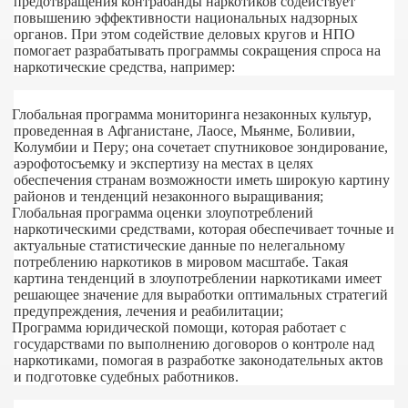
предотвращения контрабанды наркотиков содействует
повышению эффективности национальных надзорных
органов. При этом содействие деловых кругов и НПО
помогает разрабатывать программы сокращения спроса на
ации ЦИИ
наркотические средства, например:
Глобальная программа мониторинга незаконных культур,
проведенная в Афганистане, Лаосе, Мьянме, Боливии,
Колумбии и Перу; она сочетает спутниковое зондирование,
аэрофотосъемку и экспертизу на местах в целях
ртнерство
обеспечения странам возможности иметь широкую картину
районов и тенденций незаконного выращивания;
Глобальная программа оценки злоупотреблений
наркотическими средствами, которая обеспечивает точные и
актуальные статистические данные по нелегальному
потреблению наркотиков в мировом масштабе. Такая
картина тенденций в злоупотреблении наркотиками имеет
решающее значение для выработки оптимальных стратегий
предупреждения, лечения и реабилитации;
Программа юридической помощи, которая работает с
государствами по выполнению договоров о контроле над
наркотиками, помогая в разработке законодательных актов
го бизнеса и молодежного предпринимательства в Ро
и подготовке судебных работников.
ova