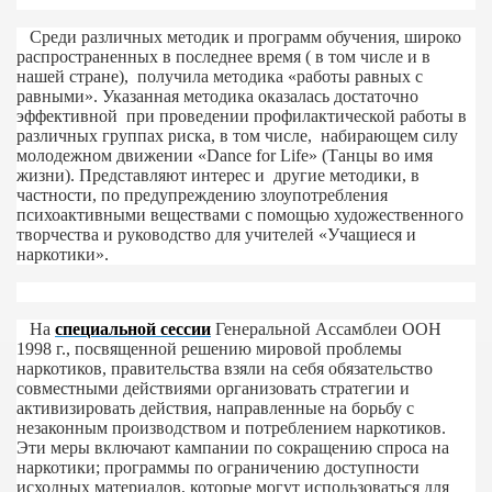
Среди различных методик и программ обучения, широко
egy of the Kyrgyz Republic
распространенных в последнее время ( в том числе и в
нашей стране), получила методика «
работы равных с
равными
». Указанная методика оказалась достаточно
эффективной при проведении профилактической работы в
различных группах риска, в том числе, набирающем силу
молодежном движении «
Dance
for
Life
» (Танцы во имя
жизни). Представляют интерес и другие методики, в
частности, по предупреждению злоупотребления
психоактивными веществами с помощью художественного
творчества и руководство для учителей «Учащиеся и
наркотики».
сти межличностной коммуникации
И
На
специальной сессии
Генеральной Ассамблеи ООН
1998 г., посвященной решению мировой проблемы
ических докладов РФ
наркотиков, правительства взяли на себя обязательство
совместными действиями организовать стратегии и
активизировать действия, направленные на борьбу с
незаконным производством и потреблением наркотиков.
Эти меры включают кампании по сокращению спроса на
наркотики; программы по ограничению доступности
исходных материалов, которые могут использоваться для