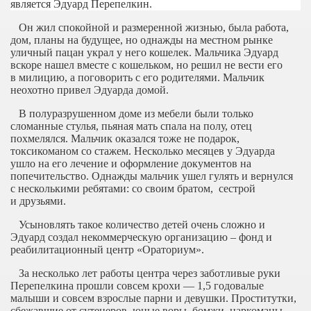
является Эдуард Перепелкин.
Он жил спокойной и размеренной жизнью, была работа,
дом, планы на будущее, но однажды на местном рынке
уличный пацан украл у него кошелек. Мальчика Эдуард
вскоре нашел вместе с кошельком, но решил не вести его
в милицию, а поговорить с его родителями. Мальчик
неохотно привел Эдуарда домой.
В полуразрушенном доме из мебели были только
сломанные стулья, пьяная мать спала на полу, отец
похмелялся. Мальчик оказался тоже не подарок,
токсикоманом со стажем. Несколько месяцев у Эдуарда
ушло на его лечение и оформление документов на
попечительство. Однажды мальчик ушел гулять и вернулся
с несколькими ребятами: со своим братом, сестрой
и друзьями.
Усыновлять такое количество детей очень сложно и
Эдуард создал некоммерческую организацию – фонд и
реабилитационный центр «Ораториум».
За несколько лет работы центра через заботливые руки
Перепелкина прошли совсем крохи — 1,5 годовалые
малыши и совсем взрослые парни и девушки. Проститутки,
сбежавшие от сутенеров, юные воры, бомжи, наркоманы,